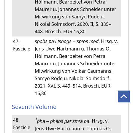
Höllmann. Bearbeitet von Petra
Maurer u. Johannes Schneider unter
Mitwirkung von Samyo Rode u.
Nikolai Solmsdorf. 2020. II, S. 385–
448. Brosch. EUR 16,80
47.
. Hrsg. v.
spobs pa’i tshogs
–
spros med
Fascicle
Jens-Uwe Hartmann u. Thomas O.
Höllmann. Bearbeitet von Petra
Maurer u. Johannes Schneider unter
Mitwirkung von Volker Caumanns,
Samyo Rode u. Nikolai Solmsdorf.
2021. XVI, S. 449–514. Brosch. EUR
16,80
Seventh Volume
48.
1
. Hrsg. v.
pha – phebs par smra ba
Fascicle
Jens-Uwe Hartmann u. Thomas O.