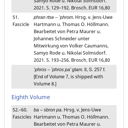
Samyo Rode u. Nikolai Solmsdorf.
2021. S. 129–192. Brosch. EUR 16,80
51.
. Hrsg. v. Jens-Uwe
phran rtse
–
’phrom
Fascicle
Hartmann u. Thomas O. Höllmann.
Bearbeitet von Petra Maurer u.
Johannes Schneider unter
Mitwirkung von Volker Caumanns,
Samyo Rode u. Nikolai Solmsdorf.
2021. S. 193–256. Brosch. EUR 16,80
’phros
–
’phros pa’ gtam
. II, S. 257 f.
is shipped with
[End of Volume 7,
Volume 8
.]
Eighth Volume
52.–60.
. Hrsg. v. Jens-Uwe
ba – sbron pa
Fascicles
Hartmann u. Thomas O. Höllmann.
Bearbeitet von Petra Maurer u.