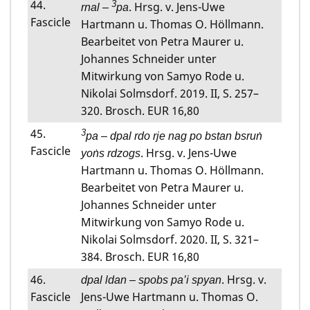
44.
3
. Hrsg. v. Jens-Uwe
rnal –
pa
Fascicle
Hartmann u. Thomas O. Höllmann.
Bearbeitet von Petra Maurer u.
Johannes Schneider unter
Mitwirkung von Samyo Rode u.
Nikolai Solmsdorf. 2019. II, S. 257–
320. Brosch. EUR 16,80
45.
3
pa – dpal rdo rje nag po bstan bsruṅ
Fascicle
. Hrsg. v. Jens-Uwe
yoṅs rdzogs
Hartmann u. Thomas O. Höllmann.
Bearbeitet von Petra Maurer u.
Johannes Schneider unter
Mitwirkung von Samyo Rode u.
Nikolai Solmsdorf. 2020. II, S. 321–
384. Brosch. EUR 16,80
46.
. Hrsg. v.
dpal ldan – spobs pa’i spyan
Fascicle
Jens-Uwe Hartmann u. Thomas O.