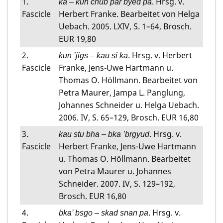
1.
. Hrsg. v.
ka – kun chub par byed pa
Fascicle
Herbert Franke. Bearbeitet von Helga
Uebach. 2005. LXIV, S. 1–64, Brosch.
EUR 19,80
2.
. Hrsg. v. Herbert
kun ’jigs – kau si ka
Fascicle
Franke, Jens-Uwe Hartmann u.
Thomas O. Höllmann. Bearbeitet von
Petra Maurer, Jampa L. Panglung,
Johannes Schneider u. Helga Uebach.
2006. IV, S. 65–129, Brosch. EUR 16,80
3.
. Hrsg. v.
kau stu bha – bka ’brgyud
Fascicle
Herbert Franke, Jens-Uwe Hartmann
u. Thomas O. Höllmann. Bearbeitet
von Petra Maurer u. Johannes
Schneider. 2007. IV, S. 129–192,
Brosch. EUR 16,80
4.
. Hrsg. v.
bka’ bsgo – skad snan pa