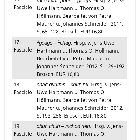
. Hrsg. v. Jens-
mṅon par ’phel –
gcags
Fascicle
Uwe Hartmann u. Thomas O.
Höllmann. Bearbeitet von Petra
Maurer u. Johannes Schneider. 2011.
S. 65–128. Brosch. EUR 16,80
17.
2
1
. Hrsg. v. Jens-Uwe
gcags –
chag
Fascicle
Hartmann u. Thomas O. Höllmann.
Bearbeitet von Petra Maurer u.
Johannes Schneider. 2012. S. 129–192.
Brosch. EUR 16,80
18.
. Hrsg. v. Jens-
chag dkrums – chuṅ ṅu
Fascicle
Uwe Hartmann u. Thomas O.
Höllmann. Bearbeitet von Petra
Maurer u. Johannes Schneider. 2012.
S. 193–256. Brosch. EUR 16,80
19.
. Hrsg. v. Jens-
chuṅ chuṅ – mchod rten
Fascicle
Uwe Hartmann u. Thomas O.